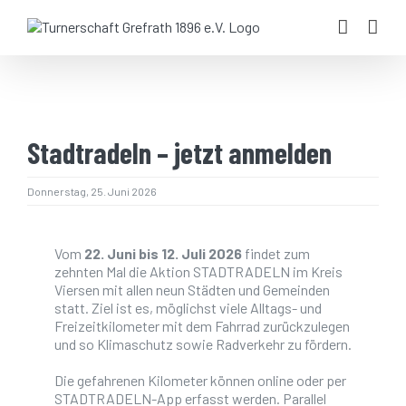
Zum
Inhalt
springen
TSG TREFF / SPORTHALLE
Stadtradeln – jetzt anmelden
Geschäftsstelle während der Handball Saison
im TSG-Treff
Montags von 19:30 - 20:00 Uhr
Donnerstag, 25. Juni 2026
Vom
22. Juni bis 12. Juli 2026
findet zum
zehnten Mal die Aktion STADTRADELN im Kreis
Anschrift:
Viersen mit allen neun Städten und Gemeinden
Bruckhauser Str.
statt. Ziel ist es, möglichst viele Alltags- und
47929 Grefrath
Freizeitkilometer mit dem Fahrrad zurückzulegen
und so Klimaschutz sowie Radverkehr zu fördern.
Die gefahrenen Kilometer können online oder per
STADTRADELN-App erfasst werden. Parallel