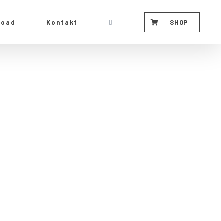
load
Kontakt
SHOP
KONTAKT
Email:
info@turnerschaft-grefrath.de
SUCHEN