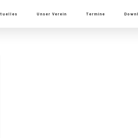
tuelles
Unser Verein
Termine
Down
Mache dein Leben aktiver.
Treffe deine Freunde im Verein.
Entdecke deine Grenze.
Werde aktiv. Lebe dein Leben.