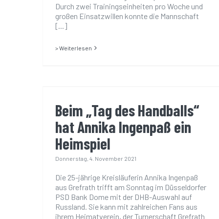
47929 Grefrath
Durch zwei Trainingseinheiten pro Woche und
großen Einsatzwillen konnte die Mannschaft
[...]
> Weiterlesen
Beim „Tag des Handballs“ hat
Annika Ingenpaß ein
Heimspiel
Beim „Tag des Handballs“
hat Annika Ingenpaß ein
Heimspiel
Donnerstag, 4. November 2021
Die 25-jährige Kreisläuferin Annika Ingenpaß
aus Grefrath trifft am Sonntag im Düsseldorfer
PSD Bank Dome mit der DHB-Auswahl auf
Russland. Sie kann mit zahlreichen Fans aus
ihrem Heimatverein, der Turnerschaft Grefrath