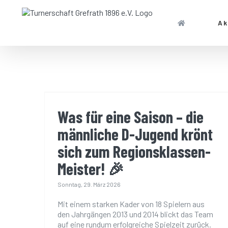
Zum
Inhalt
Ak
springen
Was für eine Saison – die
männliche D-Jugend krönt
sich zum Regionsklassen-
TSG TREFF / SPORTHALLE
Was für eine Saison – die
Meister! 🎉
männliche D-Jugend krönt
Geschäftsstelle während der Handball Saison im
sich zum Regionsklassen-
TSG-Treff
Montags von 19:30 - 20:00 Uhr
Meister! 🎉
Sonntag, 29. März 2026
Mit einem starken Kader von 18 Spielern aus
Anschrift:
den Jahrgängen 2013 und 2014 blickt das Team
Bruckhauser Str.
auf eine rundum erfolgreiche Spielzeit zurück.