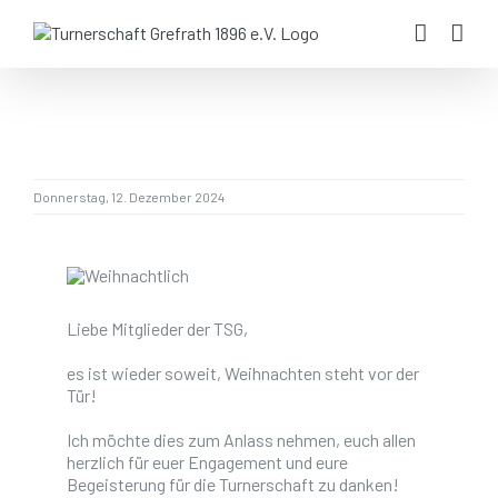
Zum
Inhalt
Geschäftsstelle während der Handball Saison
springen
im TSG-Treff
Montags von 19:30 - 20:00 Uhr
Donnerstag, 12. Dezember 2024
Anschrift:
Bruckhauser Str.
47929 Grefrath
Liebe Mitglieder der TSG,
es ist wieder soweit, Weihnachten steht vor der
Tür!
Ich möchte dies zum Anlass nehmen, euch allen
herzlich für euer Engagement und eure
Begeisterung für die Turnerschaft zu danken!