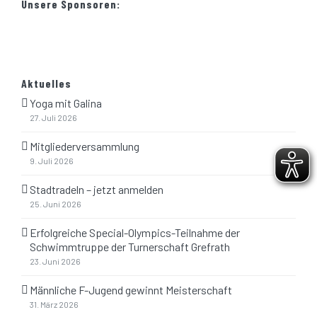
Unsere Sponsoren:
Aktuelles
SUCHEN
Yoga mit Galina
27. Juli 2026
Mitgliederversammlung
Suche
9. Juli 2026
nach:
Stadtradeln – jetzt anmelden
25. Juni 2026
Erfolgreiche Special-Olympics-Teilnahme der
Schwimmtruppe der Turnerschaft Grefrath
23. Juni 2026
© Copyright 2018 -
2026 | Webdesign by
Männliche F-Jugend gewinnt Meisterschaft
ScholzMedia
|
Impressum
|
Datenschutzerklärung
|
Bild-
31. März 2026
Rechte