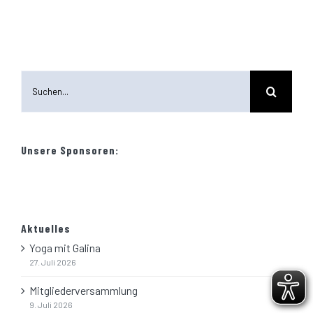
Download
Suche
nach:
KONTAKT
Email:
info@turnerschaft-grefrath.de
Unsere Sponsoren:
Aktuelles
Yoga mit Galina
SUCHEN
27. Juli 2026
Mitgliederversammlung
Suche
9. Juli 2026
nach: