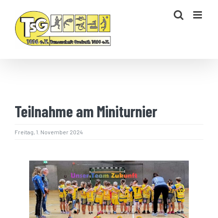
Zum
Inhalt
springen
Anschrift:
Bruckhauser Str.
47929 Grefrath
Teilnahme am Miniturnier
Freitag, 1. November 2024