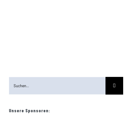
Download
Suche
KONTAKT
nach:
Email:
info@turnerschaft-grefrath.de
Unsere Sponsoren: