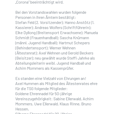
Montags von 19:30 - 20:00 Uhr
„Corona“ beeinträchtigt wird.
Bei den Vorstandswahlen wurden folgende
Personen in ihren Ämtern bestätigt:
Stefan Feld (2. Vorsitzender); Hanno Anstötz (1.
Anschrift:
Kassierer); Andreas Wolfers (Schriftführerin);
Bruckhauser Str.
Elke Dyllong (Breitensport Erwachsene); Manuela
47929 Grefrath
Schmidt (Frauenhandball); Sascha Knümann
(männl. Jugend Handball); Hartmut Schepers
(Behindertensport); Werner Wehnen
(Ältestenrat); Axel Wehnen und Gerold Beckers
(Beisitzer); neu gewählt wurde Steffi Jahrke als
Abteilungsleiterin weibl. Jugend Handball und
Achim Mommers als Kassenprüfer.
Es standen eine Vielzahl von Ehrungen an!
Axel Hummen als Mitglied des Ältestenrates ehre
für die TSG folgende Mitglieder:
Goldene Ehrennadel für 50-jährige
Vereinszugehörigkeit: Sabine Ellerwald, Achim
Mommers, Uwe Ellerwald, Klaus Rinne, Bruno
Hessen,
Silberne Ehrennadel für 20-jährige