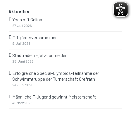
Aktuelles
SUCHEN
Yoga mit Galina
27. Juli 2026
Mitgliederversammlung
Suche
9. Juli 2026
nach:
Stadtradeln – jetzt anmelden
25. Juni 2026
Erfolgreiche Special-Olympics-Teilnahme der
Schwimmtruppe der Turnerschaft Grefrath
23. Juni 2026
© Copyright 2018 -
2026 | Webdesign by
Männliche F-Jugend gewinnt Meisterschaft
ScholzMedia
|
Impressum
|
Datenschutzerklärung
|
Bild-
31. März 2026
Rechte
Facebook
E-
Mail