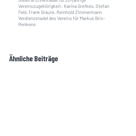
Vereinszugehörigkeit: Karina Grefkes, Stefan
Feld, Frank Graute, Reinhold Zimmermann
Verdienstnadel des Vereins für Markus Brix-
Renkens
Ähnliche Beiträge
Mache dein Leben aktiver.
Treffe deine Freunde im Verein.
Entdecke deine Grenze.
Werde aktiv. Lebe dein Leben.