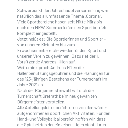
Schwerpunkt der Jahreshauptversammlung war
natürlich das allumfassende Thema „Corona“.
Viele Sportbereiche haben seit Mitte März bis
nach den NRW-Sommerferien den Sportbetrieb
komplett eingestellt.
Jetzt heißt es: Die Sportlerinnen und Sportler -
von unseren Kleinsten bis zum
Erwachsenenbereich- wieder für den Sport und
unseren Verein zu gewinnen. Dazu rief der 1.
Vorsitzende Andreas Hillen auf.
Weiterhin sprach Andreas Hillen die
Hallenbenutzungsgebühren und die Planungen für
das 125-jährigen Bestehens der Turnerschaft im
Jahre 2021 an.
Nach der Bürgermeisterwahl will sich die
Turnerschaft Grefrath beim neu gewählten
TSG TREFF / SPORTHALLE
Bürgermeister vorstellen.
Alle Abteilungsleiter berichteten von den wieder
aufgenommenen sportlichen Aktivitäten. Für den
Geschäftsstelle während der Handball Saison
Hand- und Volleyballballbereich hoffen wir, dass
im TSG-Treff
der Spielbetrieb der einzelnen Ligen nicht durch