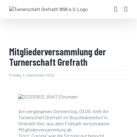
Zum
Inhalt
springen
Mitgliederversammlung der
Turnerschaft Grefrath
Freitag, 4. September 2020
Am vergangenen Donnerstag, 03.09. hielt die
Turnerschaft Grefrath im Buschbäckerhof in
Vinkrath ihre -aus dem Frühjahr verschobene-
Mitgliederversammlung ab.
Trotz „Corona“ war die Sitzung gut besucht.